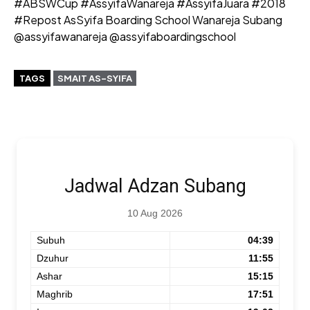
#ABSWCup #AssyifaWanareja #AssyifaJuara #2018
#Repost AsSyifa Boarding School Wanareja Subang
@assyifawanareja @assyifaboardingschool
TAGS
SMAIT AS-SYIFA
Jadwal Adzan Subang
10 Aug 2026
Subuh
04:39
Dzuhur
11:55
Ashar
15:15
Maghrib
17:51