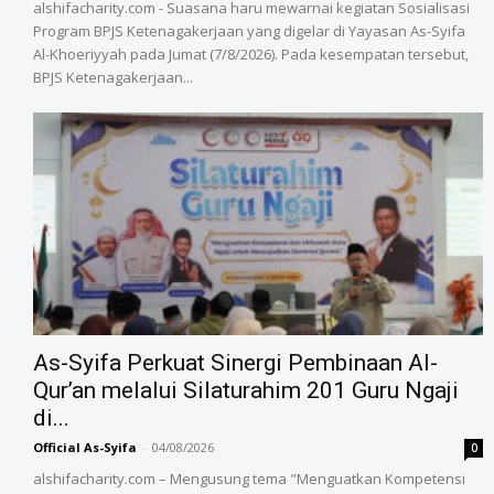
alshifacharity.com - Suasana haru mewarnai kegiatan Sosialisasi
Program BPJS Ketenagakerjaan yang digelar di Yayasan As-Syifa
Al-Khoeriyyah pada Jumat (7/8/2026). Pada kesempatan tersebut,
BPJS Ketenagakerjaan...
As-Syifa Perkuat Sinergi Pembinaan Al-
Qur’an melalui Silaturahim 201 Guru Ngaji
di...
Official As-Syifa
-
04/08/2026
0
alshifacharity.com – Mengusung tema "Menguatkan Kompetensi