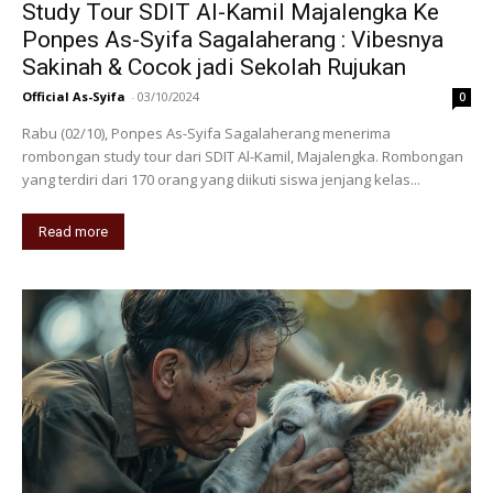
Study Tour SDIT Al-Kamil Majalengka Ke
Ponpes As-Syifa Sagalaherang : Vibesnya
Sakinah & Cocok jadi Sekolah Rujukan
Official As-Syifa
-
03/10/2024
0
Rabu (02/10), Ponpes As-Syifa Sagalaherang menerima
rombongan study tour dari SDIT Al-Kamil, Majalengka. Rombongan
yang terdiri dari 170 orang yang diikuti siswa jenjang kelas...
Read more