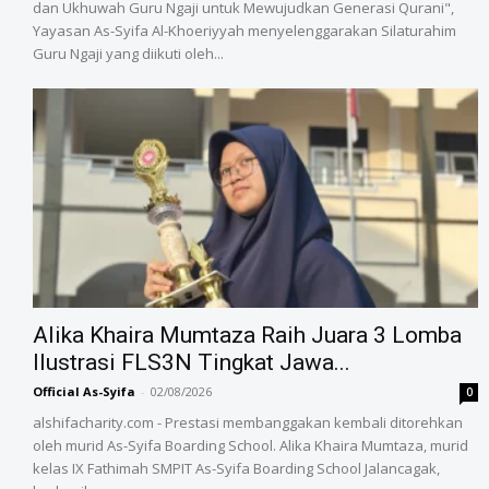
dan Ukhuwah Guru Ngaji untuk Mewujudkan Generasi Qurani",
Yayasan As-Syifa Al-Khoeriyyah menyelenggarakan Silaturahim
Guru Ngaji yang diikuti oleh...
Alika Khaira Mumtaza Raih Juara 3 Lomba
Ilustrasi FLS3N Tingkat Jawa...
Official As-Syifa
-
02/08/2026
0
alshifacharity.com - Prestasi membanggakan kembali ditorehkan
oleh murid As-Syifa Boarding School. Alika Khaira Mumtaza, murid
kelas IX Fathimah SMPIT As-Syifa Boarding School Jalancagak,