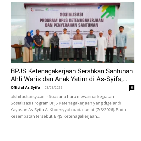
BPJS Ketenagakerjaan Serahkan Santunan
Ahli Waris dan Anak Yatim di As-Syifa,...
Official As-Syifa
-
08/08/2026
0
alshifacharity.com - Suasana haru mewarnai kegiatan
Sosialisasi Program BPJS Ketenagakerjaan yang digelar di
Yayasan As-Syifa Al-Khoeriyyah pada Jumat (7/8/2026). Pada
kesempatan tersebut, BPJS Ketenagakerjaan...