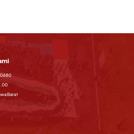
ami
70680
6.00
awa Barat