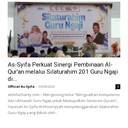
As-Syifa Perkuat Sinergi Pembinaan Al-
Qur’an melalui Silaturahim 201 Guru Ngaji
di...
Official As-Syifa
-
04/08/2026
0
alshifacharity.com – Mengusung tema "Menguatkan Kompetensi
dan Ukhuwah Guru Ngaji untuk Mewujudkan Generasi Qurani",
Yayasan As-Syifa Al-Khoeriyyah menyelenggarakan Silaturahim
Guru Ngaji yang diikuti oleh...