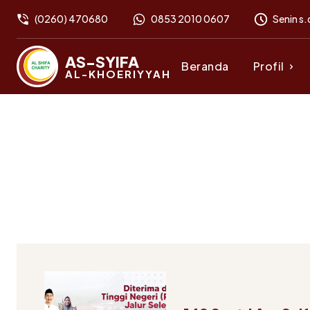
(0260) 470680
0853 2010 0607
Senin s.
AS-SYIFA
Beranda
Profil
AL-KHOERIYYAH