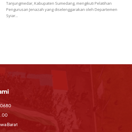
Tanjungmedar, Kabupaten Sumedang, mengikuti Pelatihan
Pengurusan Jenazah yang diselenggarakan oleh Departemen
Syiar...
ami
70680
6.00
awa Barat