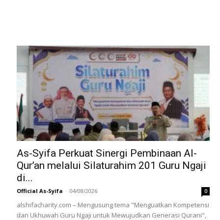
Berita & Kegiatan
Artikel terbaru dari website kami
As-Syifa Perkuat Sinergi Pembinaan Al-
Qur’an melalui Silaturahim 201 Guru Ngaji
di...
Official As-Syifa
-
04/08/2026
0
alshifacharity.com – Mengusung tema "Menguatkan Kompetensi
dan Ukhuwah Guru Ngaji untuk Mewujudkan Generasi Qurani",