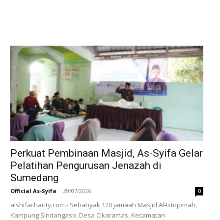
SELENGKAPNYA
‎Perkuat Pembinaan Masjid, As-Syifa Gelar
Pelatihan Pengurusan Jenazah di
Sumedang
Official As-Syifa
-
29/07/2026
0
alshifacharity.com - Sebanyak 120 jamaah Masjid Al-Istiqomah,
Kampung Sindangaso, Desa Cikaramas, Kecamatan