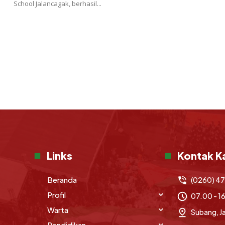
School Jalancagak, berhasil...
Links
Kontak K
Beranda
(0260) 4
Profil
07.00 - 1
Warta
Subang, J
Pendidikan