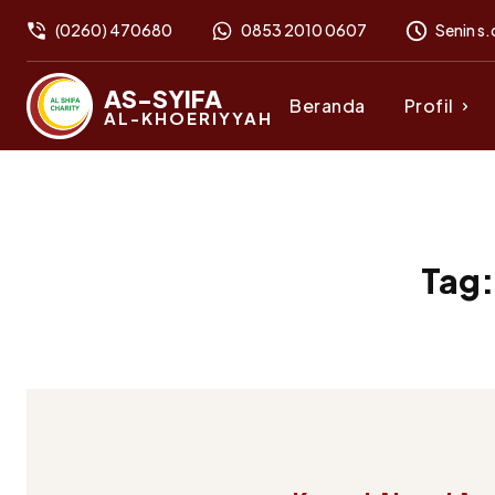
(0260) 470680
0853 2010 0607
Senin s.
AS-SYIFA
Beranda
Profil
AL-KHOERIYYAH
Tag