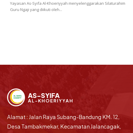
Yayasan As-Syifa Al-Khoeriyyah menyelenggarakan Silaturahim
Guru Ngaji yang diikuti oleh...
AS-SYIFA
AL-KHOERIYYAH
Alamat : Jalan Raya Subang-Bandung KM. 12,
Desa Tambakmekar, Kecamatan Jalancagak,