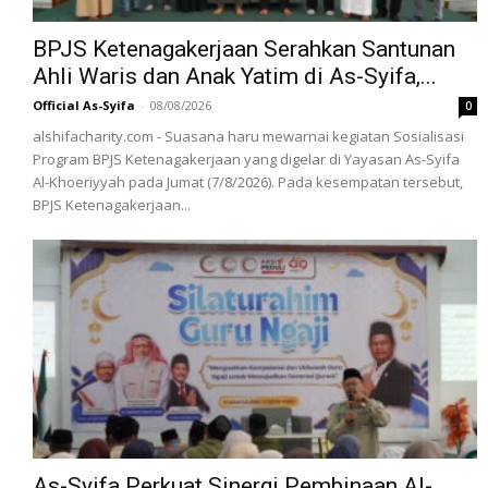
BPJS Ketenagakerjaan Serahkan Santunan
Ahli Waris dan Anak Yatim di As-Syifa,...
Official As-Syifa
-
08/08/2026
0
alshifacharity.com - Suasana haru mewarnai kegiatan Sosialisasi
Program BPJS Ketenagakerjaan yang digelar di Yayasan As-Syifa
Al-Khoeriyyah pada Jumat (7/8/2026). Pada kesempatan tersebut,
BPJS Ketenagakerjaan...
As-Syifa Perkuat Sinergi Pembinaan Al-