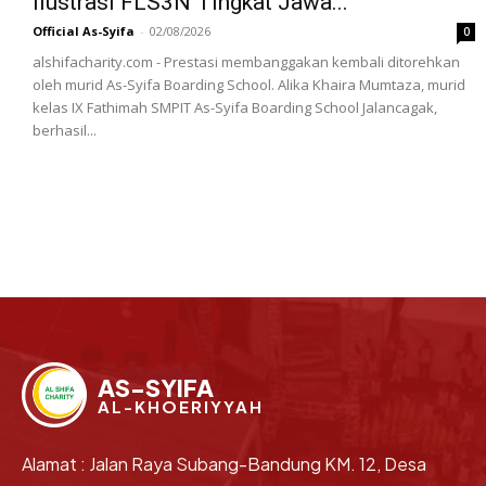
Ilustrasi FLS3N Tingkat Jawa...
Official As-Syifa
-
02/08/2026
0
alshifacharity.com - Prestasi membanggakan kembali ditorehkan
oleh murid As-Syifa Boarding School. Alika Khaira Mumtaza, murid
kelas IX Fathimah SMPIT As-Syifa Boarding School Jalancagak,
berhasil...
AS-SYIFA
AL-KHOERIYYAH
Alamat : Jalan Raya Subang-Bandung KM. 12, Desa