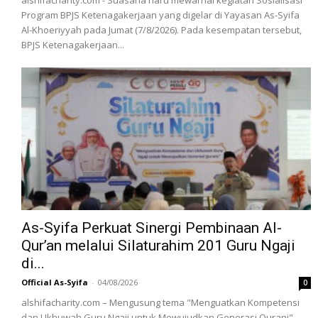
Program BPJS Ketenagakerjaan yang digelar di Yayasan As-Syifa
Al-Khoeriyyah pada Jumat (7/8/2026). Pada kesempatan tersebut,
BPJS Ketenagakerjaan...
As-Syifa Perkuat Sinergi Pembinaan Al-
Qur’an melalui Silaturahim 201 Guru Ngaji
di...
Official As-Syifa
-
04/08/2026
0
alshifacharity.com – Mengusung tema "Menguatkan Kompetensi
dan Ukhuwah Guru Ngaji untuk Mewujudkan Generasi Qurani",