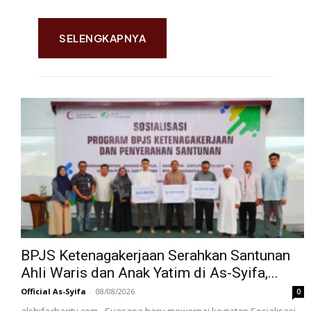
SELENGKAPNYA
BPJS Ketenagakerjaan Serahkan Santunan
Ahli Waris dan Anak Yatim di As-Syifa,...
Official As-Syifa
-
08/08/2026
0
alshifacharity.com - Suasana haru mewarnai kegiatan Sosialisasi