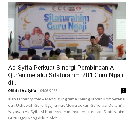
As-Syifa Perkuat Sinergi Pembinaan Al-
Qur’an melalui Silaturahim 201 Guru Ngaji
di...
Official As-Syifa
-
04/08/2026
0
alshifacharity.com – Mengusung tema "Menguatkan Kompetensi
dan Ukhuwah Guru Ngaji untuk Mewujudkan Generasi Qurani",
Yayasan As-Syifa Al-Khoeriyyah menyelenggarakan Silaturahim
Guru Ngaji yang diikuti oleh...