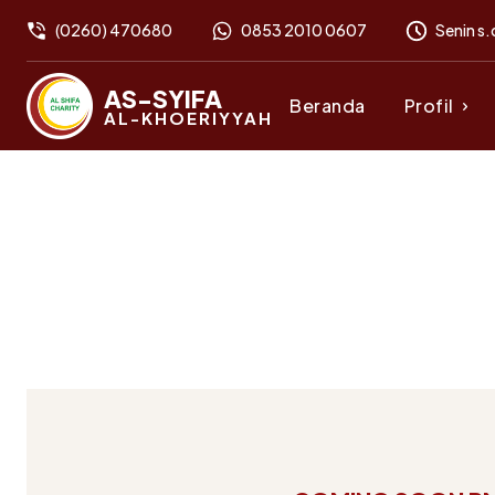
(0260) 470680
0853 2010 0607
Senin s.
AS-SYIFA
Beranda
Profil
AL-KHOERIYYAH