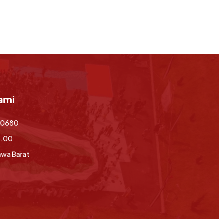
ami
70680
6.00
awa Barat