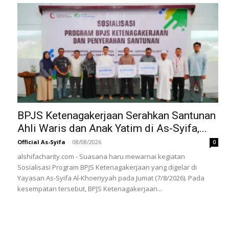
BPJS Ketenagakerjaan Serahkan Santunan
Ahli Waris dan Anak Yatim di As-Syifa,...
Official As-Syifa
-
08/08/2026
0
alshifacharity.com - Suasana haru mewarnai kegiatan
Sosialisasi Program BPJS Ketenagakerjaan yang digelar di
Yayasan As-Syifa Al-Khoeriyyah pada Jumat (7/8/2026). Pada
kesempatan tersebut, BPJS Ketenagakerjaan...