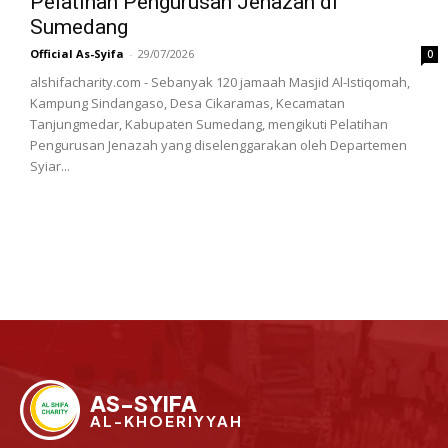
Pelatihan Pengurusan Jenazah di
Sumedang
Official As-Syifa
-
29/07/2026
0
alshifacharity.com - Sebanyak 120 jamaah Masjid Al-Istiqomah,
Kampung Sindangaso, Desa Cikaramas, Kecamatan
Tanjungmedar, Kabupaten Sumedang, mengikuti Pelatihan
Pengurusan Jenazah yang diselenggarakan oleh Departemen
Syiar...
AS-SYIFA
AL-KHOERIYYAH