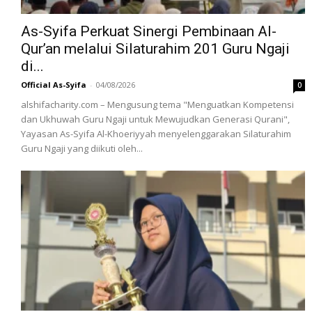
As-Syifa Perkuat Sinergi Pembinaan Al-
Qur’an melalui Silaturahim 201 Guru Ngaji
di...
Official As-Syifa
-
04/08/2026
0
alshifacharity.com – Mengusung tema "Menguatkan Kompetensi
dan Ukhuwah Guru Ngaji untuk Mewujudkan Generasi Qurani",
Yayasan As-Syifa Al-Khoeriyyah menyelenggarakan Silaturahim
Guru Ngaji yang diikuti oleh...