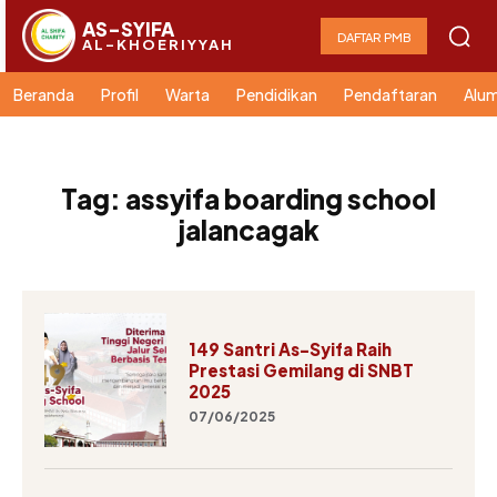
AS-SYIFA
DAFTAR PMB
AL-KHOERIYYAH
Beranda
Profil
Warta
Pendidikan
Pendaftaran
Alum
Tag:
assyifa boarding school
jalancagak
149 Santri As-Syifa Raih
Prestasi Gemilang di SNBT
2025
07/06/2025