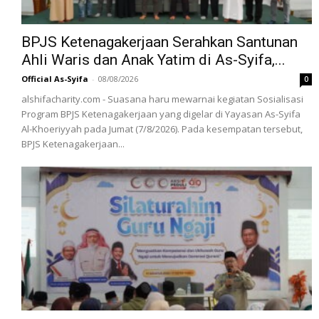
BPJS Ketenagakerjaan Serahkan Santunan
Ahli Waris dan Anak Yatim di As-Syifa,...
Official As-Syifa
-
08/08/2026
0
alshifacharity.com - Suasana haru mewarnai kegiatan Sosialisasi
Program BPJS Ketenagakerjaan yang digelar di Yayasan As-Syifa
Al-Khoeriyyah pada Jumat (7/8/2026). Pada kesempatan tersebut,
BPJS Ketenagakerjaan...