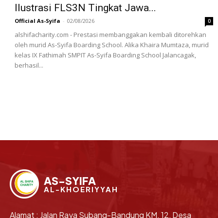
Ilustrasi FLS3N Tingkat Jawa...
Official As-Syifa
-
02/08/2026
0
alshifacharity.com - Prestasi membanggakan kembali ditorehkan
oleh murid As-Syifa Boarding School. Alika Khaira Mumtaza, murid
kelas IX Fathimah SMPIT As-Syifa Boarding School Jalancagak,
berhasil...
AS-SYIFA
AL-KHOERIYYAH
Alamat : Jalan Raya Subang-Bandung KM. 12, Desa