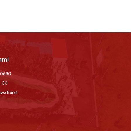
ami
70680
6.00
awa Barat