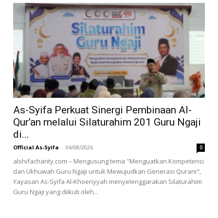
As-Syifa Perkuat Sinergi Pembinaan Al-
Qur’an melalui Silaturahim 201 Guru Ngaji
di...
Official As-Syifa
-
04/08/2026
0
alshifacharity.com – Mengusung tema "Menguatkan Kompetensi
dan Ukhuwah Guru Ngaji untuk Mewujudkan Generasi Qurani",
Yayasan As-Syifa Al-Khoeriyyah menyelenggarakan Silaturahim
Guru Ngaji yang diikuti oleh...