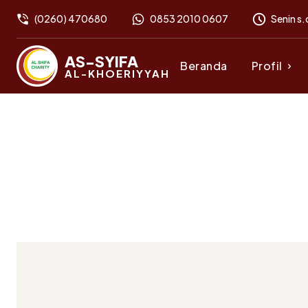
(0260) 470680
0853 2010 0607
Senin s.
AS-SYIFA
Beranda
Profil
AL-KHOERIYYAH