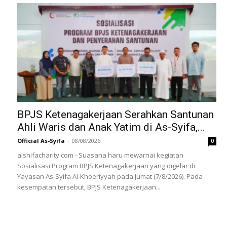
BPJS Ketenagakerjaan Serahkan Santunan
Ahli Waris dan Anak Yatim di As-Syifa,...
Official As-Syifa
-
08/08/2026
0
alshifacharity.com - Suasana haru mewarnai kegiatan
Sosialisasi Program BPJS Ketenagakerjaan yang digelar di
Yayasan As-Syifa Al-Khoeriyyah pada Jumat (7/8/2026). Pada
kesempatan tersebut, BPJS Ketenagakerjaan...