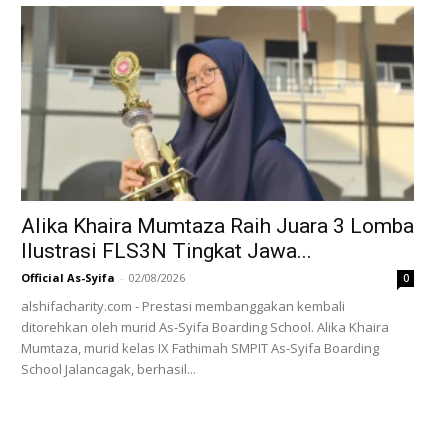
Alika Khaira Mumtaza Raih Juara 3 Lomba
Ilustrasi FLS3N Tingkat Jawa...
Official As-Syifa
-
02/08/2026
0
alshifacharity.com - Prestasi membanggakan kembali
ditorehkan oleh murid As-Syifa Boarding School. Alika Khaira
Mumtaza, murid kelas IX Fathimah SMPIT As-Syifa Boarding
School Jalancagak, berhasil...