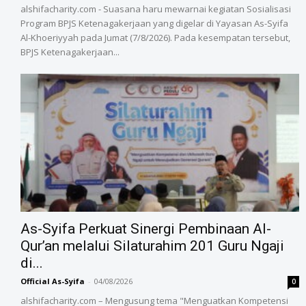
alshifacharity.com - Suasana haru mewarnai kegiatan Sosialisasi
Program BPJS Ketenagakerjaan yang digelar di Yayasan As-Syifa
Al-Khoeriyyah pada Jumat (7/8/2026). Pada kesempatan tersebut,
BPJS Ketenagakerjaan...
As-Syifa Perkuat Sinergi Pembinaan Al-
Qur’an melalui Silaturahim 201 Guru Ngaji
di...
Official As-Syifa
-
04/08/2026
0
alshifacharity.com – Mengusung tema "Menguatkan Kompetensi