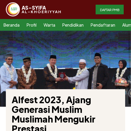
AS-SYIFA
DAFTAR PMB
AL-KHOERIYYAH
Beranda
Profil
Warta
Pendidikan
Pendaftaran
Alum
Alfest 2023, Ajang
Generasi Muslim
Muslimah Mengukir
Prestasi