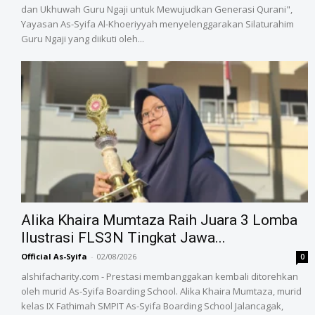
dan Ukhuwah Guru Ngaji untuk Mewujudkan Generasi Qurani",
Yayasan As-Syifa Al-Khoeriyyah menyelenggarakan Silaturahim
Guru Ngaji yang diikuti oleh...
Alika Khaira Mumtaza Raih Juara 3 Lomba
Ilustrasi FLS3N Tingkat Jawa...
Official As-Syifa
-
02/08/2026
0
alshifacharity.com - Prestasi membanggakan kembali ditorehkan
oleh murid As-Syifa Boarding School. Alika Khaira Mumtaza, murid
kelas IX Fathimah SMPIT As-Syifa Boarding School Jalancagak,