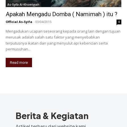
As-Syifa Al-Khoeriyyah
Apakah Mengadu Domba ( Namimah ) itu ?
Official As-Syifa
-
03/04/2015
0
Mengadukan ucapan seseorang kepada orang lain dengan tujuan
merusak adalah salah satu faktor yang menyebabkan
terputusnya ikatan dan yang menyulut api kebencian serta
permusuhan...
Read more
Berita & Kegiatan
Artikel terbaru dari website kami