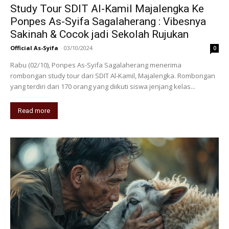
Study Tour SDIT Al-Kamil Majalengka Ke
Ponpes As-Syifa Sagalaherang : Vibesnya
Sakinah & Cocok jadi Sekolah Rujukan
Official As-Syifa
-
03/10/2024
0
Rabu (02/10), Ponpes As-Syifa Sagalaherang menerima
rombongan study tour dari SDIT Al-Kamil, Majalengka. Rombongan
yang terdiri dari 170 orang yang diikuti siswa jenjang kelas...
Read more