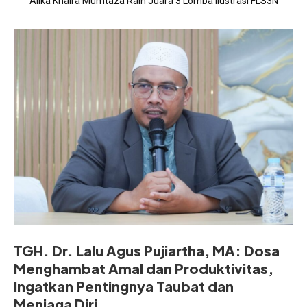
Alika Khaira Mumtaza Raih Juara 3 Lomba Ilustrasi FLS3N
‎Perkuat Pembinaan Masjid, As-Syifa Gelar Pelatihan
Pengurusan Jenazah di Sumedang
Tingkat Jawa Barat
TGH. Dr. Lalu Agus Pujiartha, MA: Dosa
Menghambat Amal dan Produktivitas,
Ingatkan Pentingnya Taubat dan
Menjaga Diri